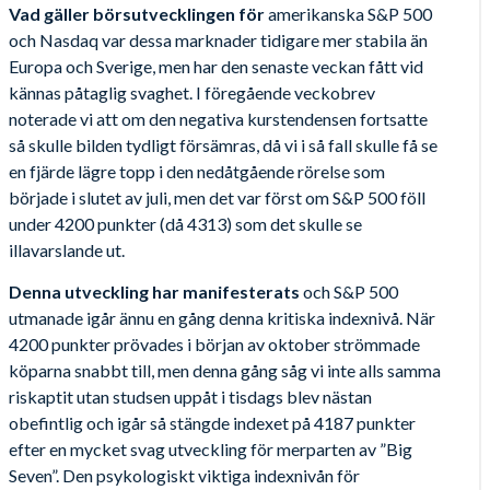
Vad gäller börsutvecklingen för
amerikanska S&P 500
och Nasdaq var dessa marknader tidigare mer stabila än
Europa och Sverige, men har den senaste veckan fått vid
kännas påtaglig svaghet. I föregående veckobrev
noterade vi att om den negativa kurstendensen fortsatte
så skulle bilden tydligt försämras, då vi i så fall skulle få se
en fjärde lägre topp i den nedåtgående rörelse som
började i slutet av juli, men det var först om S&P 500 föll
under 4200 punkter (då 4313) som det skulle se
illavarslande ut.
Denna utveckling har manifesterats
och S&P 500
utmanade igår ännu en gång denna kritiska indexnivå. När
4200 punkter prövades i början av oktober strömmade
köparna snabbt till, men denna gång såg vi inte alls samma
riskaptit utan studsen uppåt i tisdags blev nästan
obefintlig och igår så stängde indexet på 4187 punkter
efter en mycket svag utveckling för merparten av ”Big
Seven”. Den psykologiskt viktiga indexnivån för