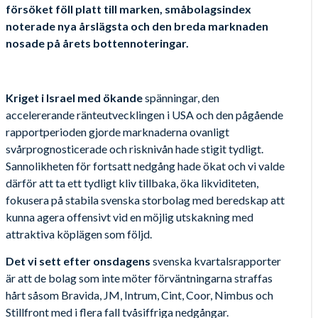
försöket föll platt till marken, småbolagsindex
noterade nya årslägsta och den breda marknaden
nosade på årets bottennoteringar.
Kriget i Israel med ökande
spänningar, den
accelererande ränteutvecklingen i USA och den pågående
rapportperioden gjorde marknaderna ovanligt
svårprognosticerade och risknivån hade stigit tydligt.
Sannolikheten för fortsatt nedgång hade ökat och vi valde
därför att ta ett tydligt kliv tillbaka, öka likviditeten,
fokusera på stabila svenska storbolag med beredskap att
kunna agera offensivt vid en möjlig utskakning med
attraktiva köplägen som följd.
Det vi sett efter onsdagens
svenska kvartalsrapporter
är att de bolag som inte möter förväntningarna straffas
hårt såsom Bravida, JM, Intrum, Cint, Coor, Nimbus och
Stillfront med i flera fall tvåsiffriga nedgångar.