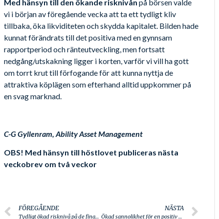
Med hänsyn till den ökande risknivån
på börsen valde
vi i början av föregående vecka att ta ett tydligt kliv
tillbaka, öka likviditeten och skydda kapitalet. Bilden hade
kunnat förändrats till det positiva med en gynnsam
rapportperiod och ränteutveckling, men fortsatt
nedgång/utskakning ligger i korten, varför vi vill ha gott
om torrt krut till förfogande för att kunna nyttja de
attraktiva köplägen som efterhand alltid uppkommer på
en svag marknad.
C-G Gyllenram, Ability Asset Management
OBS! Med hänsyn till höstlovet publiceras nästa
veckobrev om två veckor
FÖREGÅENDE
NÄSTA
Tydligt ökad risknivå på de finansiella marknaderna
Ökad sannolikhet för en positiv börsutveckling…