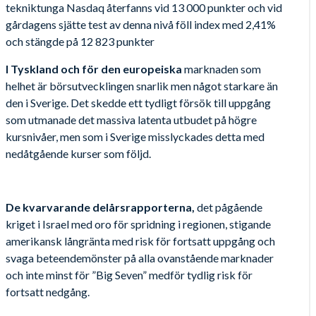
tekniktunga Nasdaq återfanns vid 13 000 punkter och vid
gårdagens sjätte test av denna nivå föll index med 2,41%
och stängde på 12 823 punkter
I Tyskland och för den europeiska
marknaden som
helhet är börsutvecklingen snarlik men något starkare än
den i Sverige. Det skedde ett tydligt försök till uppgång
som utmanade det massiva latenta utbudet på högre
kursnivåer, men som i Sverige misslyckades detta med
nedåtgående kurser som följd.
De kvarvarande delårsrapporterna,
det pågående
kriget i Israel med oro för spridning i regionen, stigande
amerikansk långränta med risk för fortsatt uppgång och
svaga beteendemönster på alla ovanstående marknader
och inte minst för ”Big Seven” medför tydlig risk för
fortsatt nedgång.