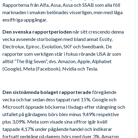
Rapporterna från Alfa, Assa, Assa och SSAB som alla föll
marknaden i smaken belönades visserligen, men med låga
ensiffriga uppgångar.
Den svenska rapportperioden
når sitt crescendo denna
vecka avseende storbolagen med bland annat Essity,
Electrolux, Epiroc, Evolution, SKF och Swedbank. De
rapporter som verkligen står i fokus rörande USA är som
alltid ”The Big Seven”, dvs. Amazon, Apple, Alphabet
(Google), Meta (Facebook), Nvidia och Tesla.
Den sistnämnda bolaget rapporterade
föregående
vecka och har sedan dess tappat runt 15%. Google och
Microsoft öppnade böckerna i tisdags efter stängning och
utfallet på gårdagens börs blev minus 9,49% respektive
plus 3,09%. Meta som visade sina siffror igår kväll
tappade 4,17% under pågående handel och indikerar
fortsatt nedgång på dagens börs med över 3%. Amazon