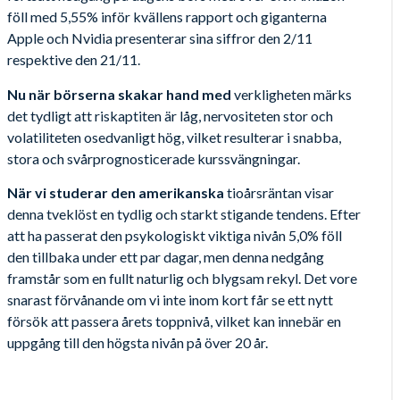
föll med 5,55% inför kvällens rapport och giganterna
Apple och Nvidia presenterar sina siffror den 2/11
respektive den 21/11.
Nu när börserna skakar hand med
verkligheten märks
det tydligt att riskaptiten är låg, nervositeten stor och
volatiliteten osedvanligt hög, vilket resulterar i snabba,
stora och svårprognosticerade kurssvängningar.
När vi studerar den amerikanska
tioårsräntan visar
denna tveklöst en tydlig och starkt stigande tendens. Efter
att ha passerat den psykologiskt viktiga nivån 5,0% föll
den tillbaka under ett par dagar, men denna nedgång
framstår som en fullt naturlig och blygsam rekyl. Det vore
snarast förvånande om vi inte inom kort får se ett nytt
försök att passera årets toppnivå, vilket kan innebär en
uppgång till den högsta nivån på över 20 år.