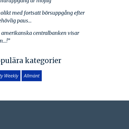
aruppgång är möjlig
olikt med fortsatt börsuppgång efter
ehövlig paus…
 amerikanska centralbanken visar
n…!”
pulära kategorier
ity Weekly
Allmänt