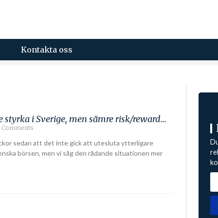
Kontakta oss
 styrka i Sverige, men sämre risk/reward…
 Comments
Du
ckor sedan att det inte gick att utesluta ytterligare
re
enska börsen, men vi såg den rådande situationen mer
ko