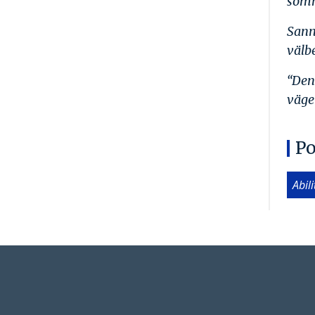
somm
Sann
välb
“Den
väge
Po
Abil