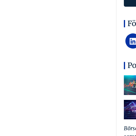
Fö
Po
Börs