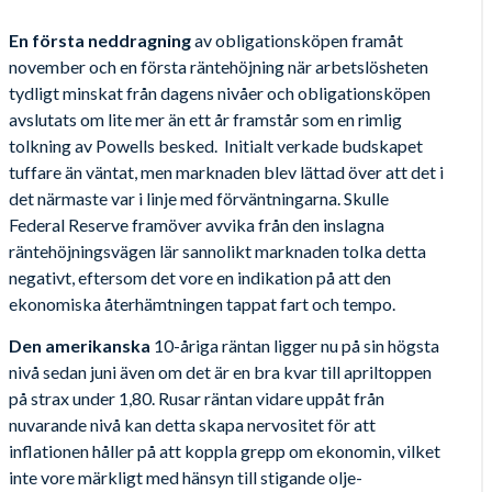
En första neddragning
av obligationsköpen framåt
november och en första räntehöjning när arbetslösheten
tydligt minskat från dagens nivåer och obligationsköpen
avslutats om lite mer än ett år framstår som en rimlig
tolkning av Powells besked. Initialt verkade budskapet
tuffare än väntat, men marknaden blev lättad över att det i
det närmaste var i linje med förväntningarna. Skulle
Federal Reserve framöver avvika från den inslagna
räntehöjningsvägen lär sannolikt marknaden tolka detta
negativt, eftersom det vore en indikation på att den
ekonomiska återhämtningen tappat fart och tempo.
Den amerikanska
10-åriga räntan ligger nu på sin högsta
nivå sedan juni även om det är en bra kvar till apriltoppen
på strax under 1,80. Rusar räntan vidare uppåt från
nuvarande nivå kan detta skapa nervositet för att
inflationen håller på att koppla grepp om ekonomin, vilket
inte vore märkligt med hänsyn till stigande olje-