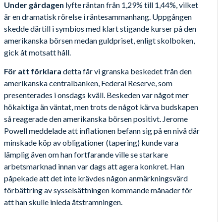
Under gårdagen
lyfte räntan från 1,29% till 1,44%, vilket
är en dramatisk rörelse i räntesammanhang. Uppgången
skedde därtill i symbios med klart stigande kurser på den
amerikanska börsen medan guldpriset, enligt skolboken,
gick åt motsatt håll.
För att förklara
detta får vi granska beskedet från den
amerikanska centralbanken, Federal Reserve, som
presenterades i onsdags kväll. Beskeden var något mer
hökaktiga än väntat, men trots de något kärva budskapen
så reagerade den amerikanska börsen positivt. Jerome
Powell meddelade att inflationen befann sig på en nivå där
minskade köp av obligationer (tapering) kunde vara
lämplig även om han fortfarande ville se starkare
arbetsmarknad innan var dags att agera konkret. Han
påpekade att det inte krävdes någon anmärkningsvärd
förbättring av sysselsättningen kommande månader för
att han skulle inleda åtstramningen.