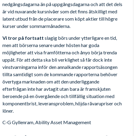
nedgångsdagarna än på uppgångsdagarna och att det dels
är vid nuvarande kursnivåer som det finns åtskilligt med
latent utbud från de placerare som köpt aktier till högre
kurser under sommarmånaderna.
Vi tror på fortsatt
slagig börs under ytterligare en tid,
men att börserna senare under hösten har goda
möjligheter att visa framfötterna och ånyo börja trenda
uppåt. För att detta ska bli verklighet så får dock inte
vinstvarningarna inför den annalkande rapportsäsongen
tillta samtidigt som de kommande rapporterna behöver
övertyga marknaden om att den underliggande
efterfrågan inte har avtagit utan bara är framskjuten
beroende på en övergående och tillfällig situation med
komponentbrist, leveransproblem, höjda råvarupriser och
löner.
C-G Gyllenram, Ability Asset Management