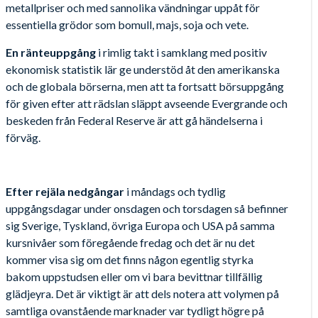
metallpriser och med sannolika vändningar uppåt för
essentiella grödor som bomull, majs, soja och vete.
En ränteuppgång
i rimlig takt i samklang med positiv
ekonomisk statistik lär ge understöd åt den amerikanska
och de globala börserna, men att ta fortsatt börsuppgång
för given efter att rädslan släppt avseende Evergrande och
beskeden från Federal Reserve är att gå händelserna i
förväg.
Efter rejäla nedgångar
i måndags och tydlig
uppgångsdagar under onsdagen och torsdagen så befinner
sig Sverige, Tyskland, övriga Europa och USA på samma
kursnivåer som föregående fredag och det är nu det
kommer visa sig om det finns någon egentlig styrka
bakom uppstudsen eller om vi bara bevittnar tillfällig
glädjeyra. Det är viktigt är att dels notera att volymen på
samtliga ovanstående marknader var tydligt högre på