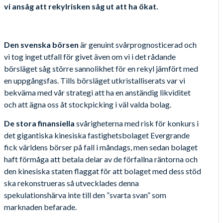
vi ansåg att rekylrisken såg ut att ha ökat.
Den svenska börsen
är genuint svårprognosticerad och
vi tog inget utfall för givet även om vi i det rådande
börsläget såg större sannolikhet för en rekyl jämfört med
en uppgångsfas. Tills börsläget utkristalliserats var vi
bekväma med vår strategi att ha en anständig likviditet
och att ägna oss åt stockpicking i väl valda bolag.
De stora finansiella
svårigheterna med risk för konkurs i
det gigantiska kinesiska fastighetsbolaget Evergrande
fick världens börser på fall i måndags, men sedan bolaget
haft förmåga att betala delar av de förfallna räntorna och
den kinesiska staten flaggat för att bolaget med dess stöd
ska rekonstrueras så utvecklades denna
spekulationshärva inte till den ”svarta svan” som
marknaden befarade.