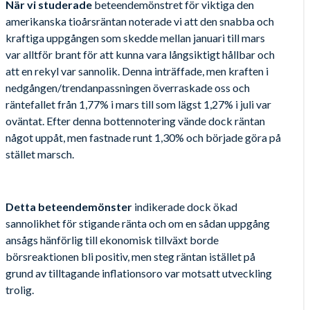
När vi studerade
beteendemönstret för viktiga den
amerikanska tioårsräntan noterade vi att den snabba och
kraftiga uppgången som skedde mellan januari till mars
var alltför brant för att kunna vara långsiktigt hållbar och
att en rekyl var sannolik. Denna inträffade, men kraften i
nedgången/trendanpassningen överraskade oss och
räntefallet från 1,77% i mars till som lägst 1,27% i juli var
oväntat. Efter denna bottennotering vände dock räntan
något uppåt, men fastnade runt 1,30% och började göra på
stället marsch.
Detta beteendemönster
indikerade dock ökad
sannolikhet för stigande ränta och om en sådan uppgång
ansågs hänförlig till ekonomisk tillväxt borde
börsreaktionen bli positiv, men steg räntan istället på
grund av tilltagande inflationsoro var motsatt utveckling
trolig.