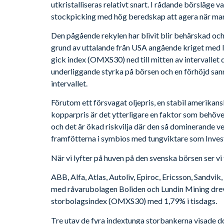
utkristalliseras relativt snart. I rådande börsläge va
stockpicking med hög beredskap att agera när mar
Den pågående rekylen har blivit blir behärskad o
grund av uttalande från USA angående kriget med I
gick index (OMXS30) ned till mitten av intervallet d
underliggande styrka på börsen och en förhöjd san
intervallet.
Förutom ett försvagat oljepris, en stabil amerikans
kopparpris är det ytterligare en faktor som behöve
och det är ökad riskvilja där den så dominerande 
framfötterna i symbios med tungviktare som Invest
När vi lyfter på huven på den svenska börsen ser vi 
ABB, Alfa, Atlas, Autoliv, Epiroc, Ericsson, Sandvi
med råvarubolagen Boliden och Lundin Mining dr
storbolagsindex (OMXS30) med 1,79% i tisdags.
Tre utav de fyra indextunga storbankerna visade 