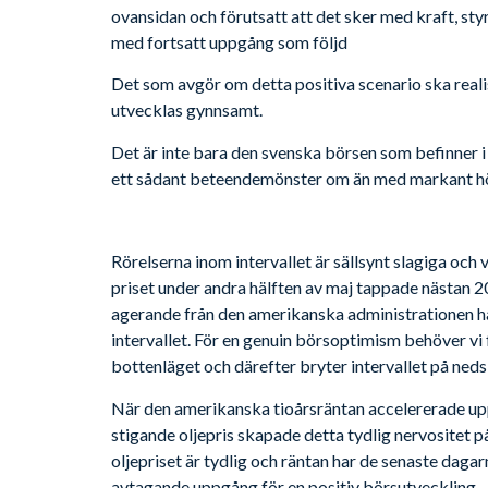
ovansidan och förutsatt att det sker med kraft, sty
med fortsatt uppgång som följd
Det som avgör om detta positiva scenario ska reali
utvecklas gynnsamt.
Det är inte bara den svenska börsen som befinner i 
ett sådant beteendemönster om än med markant hög
Rörelserna inom intervallet är sällsynt slagiga och 
priset under andra hälften av maj tappade nästan 
agerande från den amerikanska administrationen ha
intervallet. För en genuin börsoptimism behöver vi f
bottenläget och därefter bryter intervallet på neds
När den amerikanska tioårsräntan accelererade upp
stigande oljepris skapade detta tydlig nervositet 
oljepriset är tydlig och räntan har de senaste daga
avtagande uppgång för en positiv börsutveckling.