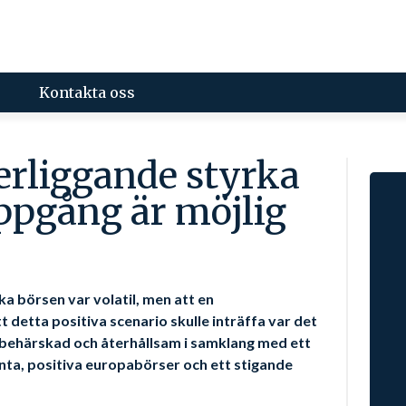
Kontakta oss
erliggande styrka
pgång är möjlig
a börsen var volatil, men att en
detta positiva scenario skulle inträffa var det
 behärskad och återhållsam i samklang med ett
änta, positiva europabörser och ett stigande