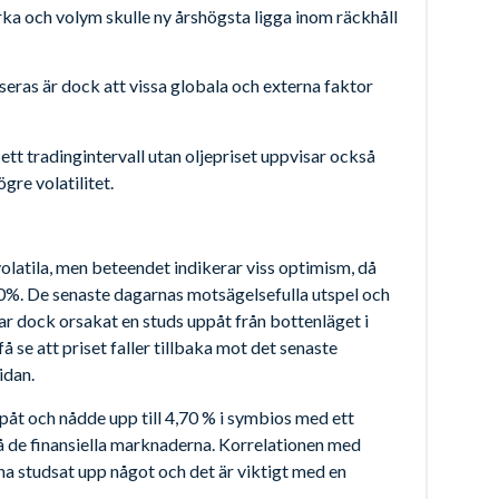
rka och volym skulle ny årshögsta ligga inom räckhåll
seras är dock att vissa globala och externa faktor
ett tradingintervall utan oljepriset uppvisar också
re volatilitet.
volatila, men beteendet indikerar viss optimism, då
20%. De senaste dagarnas motsägelsefulla utspel och
r dock orsakat en studs uppåt från bottenläget i
å se att priset faller tillbaka mot det senaste
idan.
åt och nådde upp till 4,70 % i symbios med ett
på de finansiella marknaderna. Korrelationen med
rna studsat upp något och det är viktigt med en