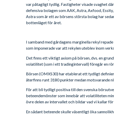
var påtagligt tydlig. Fastigheter visade svaghet dä
defensiva bolagen som AAK, Astra, Axfood, Essity, Se
Astra som är ett av börsens största bolag har seda
bottenläget för året.
I samband med gårdagens marginella rekyl repade s
som imponerade var att rekylen uteblev inom verks
Det finns ett viktigt axiom på börsen, dvs. en grun
volatilitet (som i ett tradingintervall) föregår en rö
Börsen (OMXS30) har etablerat ett tydligt definiera
återfinns runt 3180 punkter medan motsvarande niv
För att bli tydligt positiva till den svenska börsutve
beteendemönster som innebär att volatiliteten minsk
övre delen av intervallet och bildar vad vi kallar f
En sådant beteende skulle väsentligt öka sannolikhet