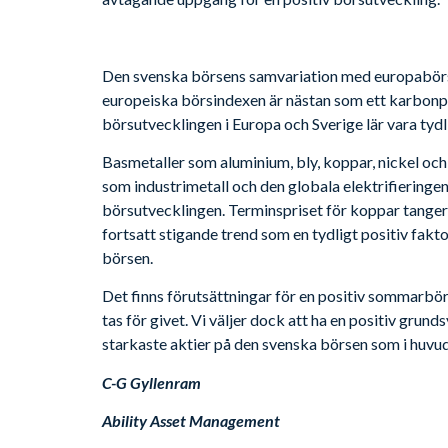
Den svenska börsens samvariation med europabör
europeiska börsindexen är nästan som ett karbo
börsutvecklingen i Europa och Sverige lär vara tydl
Basmetaller som aluminium, bly, koppar, nickel och
som industrimetall och den globala elektrifieringe
börsutvecklingen. Terminspriset för koppar tangera
fortsatt stigande trend som en tydligt positiv fak
börsen.
Det finns förutsättningar för en positiv sommarbör
tas för givet. Vi väljer dock att ha en positiv gru
starkaste aktier på den svenska börsen som i huvu
C-G Gyllenram
Ability Asset Management