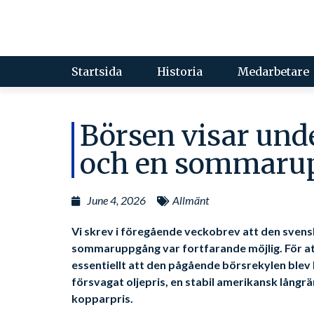
Startsida
Historia
Medarbetare
Börsen visar und
och en sommarup
June 4, 2026
Allmänt
Vi skrev i föregående veckobrev att den svensk
sommaruppgång var fortfarande möjlig. För att 
essentiellt att den pågående börsrekylen blev
försvagat oljepris, en stabil amerikansk långr
kopparpris.