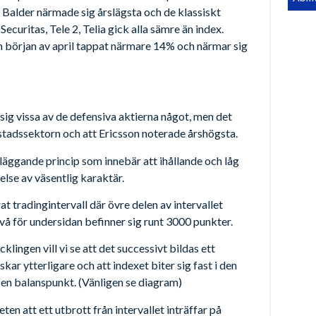
r Balder närmade sig årslägsta och de klassiskt
curitas, Tele 2, Telia gick alla sämre än index.
n början av april tappat närmare 14% och närmar sig
ig vissa av de defensiva aktierna något, men det
tadssektorn och att Ericsson noterade årshögsta.
dläggande princip som innebär att ihållande och låg
relse av väsentlig karaktär.
t tradingintervall där övre delen av intervallet
å för undersidan befinner sig runt 3000 punkter.
cklingen vill vi se att det successivt bildas ett
ar ytterligare och att indexet biter sig fast i den
ör en balanspunkt. (Vänligen se diagram)
en att ett utbrott från intervallet inträffar på