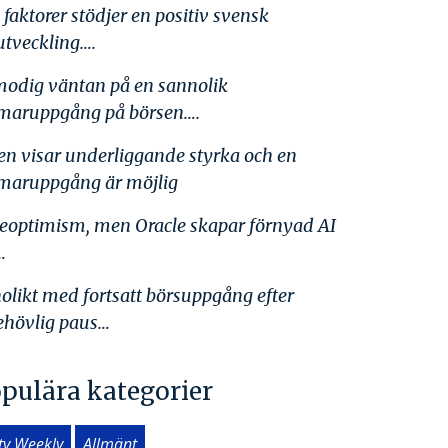
 faktorer stödjer en positiv svensk
utveckling….
lmodig väntan på en sannolik
aruppgång på börsen….
en visar underliggande styrka och en
aruppgång är möjlig
eoptimism, men Oracle skapar förnyad AI
…
olikt med fortsatt börsuppgång efter
ehövlig paus…
pulära kategorier
ity Weekly
Allmänt