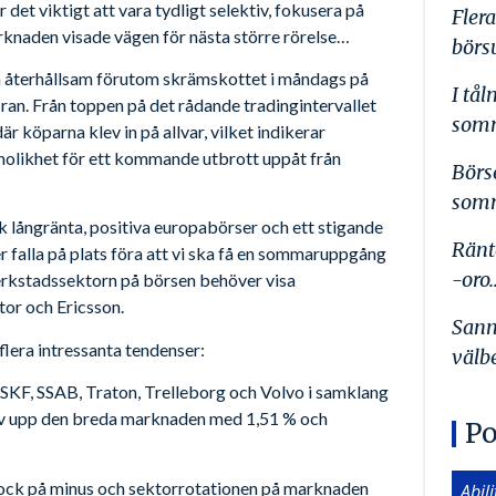
r det viktigt att vara tydligt selektiv, fokusera på
Flera
knaden visade vägen för nästa större rörelse…
börs
ch återhållsam förutom skrämskottet i måndags på
I tå
ran. Från toppen på det rådande tradingintervallet
somm
är köparna klev in på allvar, vilket indikerar
nolikhet för ett kommande utbrott uppåt från
Börs
somm
k långränta, positiva europabörser och ett stigande
Ränt
r falla på plats föra att vi ska få en sommaruppgång
-oro
verkstadssektorn på börsen behöver visa
or och Ericsson.
Sann
flera intressanta tendenser:
välb
k, SKF, SSAB, Traton, Trelleborg och Volvo i samklang
ev upp den breda marknaden med 1,51 % och
Po
dock på minus och sektorrotationen på marknaden
Abil