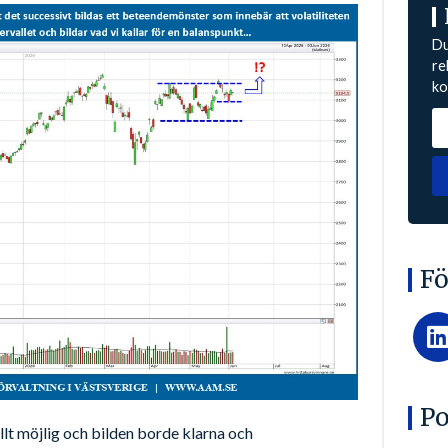
Du
re
ko
Fö
Po
ullt möjlig och bilden borde klarna och