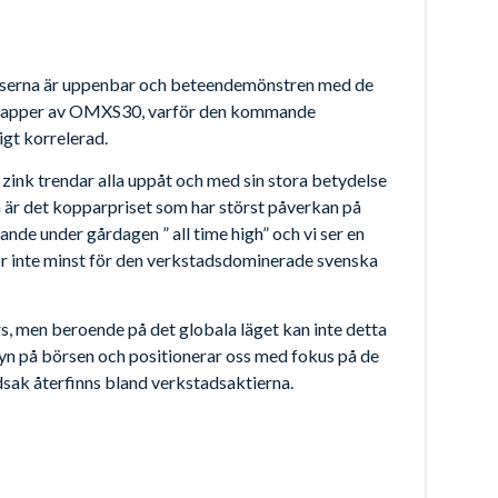
serna är uppenbar och beteendemönstren med de
npapper av OMXS30, varför den kommande
igt korrelerad.
 zink trendar alla uppåt och med sin stora betydelse
n är det kopparpriset som har störst påverkan på
nde under gårdagen ” all time high” och vi ser en
tor inte minst för den verkstadsdominerade svenska
s, men beroende på det globala läget kan inte detta
ndsyn på börsen och positionerar oss med fokus på de
dsak återfinns bland verkstadsaktierna.