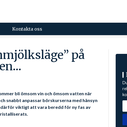
Kontakta oss
nmjölksläge” på
sen…
Du
re
 kommer bli ömsom vin och ömsom vatten när
ko
och snabbt anpassar börskurserna med hänsyn
 därför viktigt att vara beredd för ny fas av
ristalliserats.