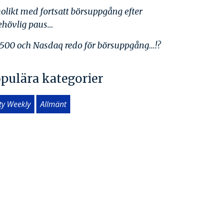
olikt med fortsatt börsuppgång efter
ehövlig paus…
500 och Nasdaq redo för börsuppgång…!?
pulära kategorier
ity Weekly
Allmänt