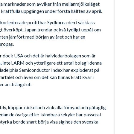
ssa marknader som avviker från mellanmjölksläget
n kraftfulla uppgången under första hälften av april.
nikorienterade profil har Sydkorea den i särklass
t överköpt. Japan trendar också tydligt uppåt om
rten jämfört med början av året och har en
uropas.
är dock USA och det är halvledarbolagen som är
Intel, ARM och ytterligare ett antal bolag i denna
ladelphia Semiconductor Index har exploderat på
artalet och även om det kan finnas kraft kvar i
er ansträngd ut.
ly, koppar, nickel och zink alla förnyad och påtaglig
edan de övriga efter kännbara rekyler har passerat
styrka borde snart börja visa sig hos den svenska