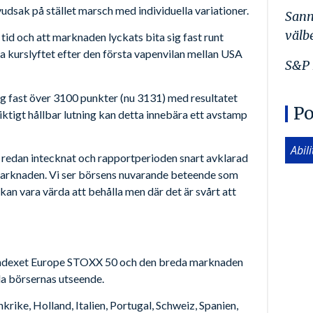
udsak på stället marsch med individuella variationer.
Sann
välb
tid och att marknaden lyckats bita sig fast runt
a kurslyftet efter den första vapenvilan mellan USA
S&P 
ig fast över 3100 punkter (nu 3131) med resultatet
Po
iktigt hållbar lutning kan detta innebära ett avstamp
Abil
n redan intecknat och rapportperioden snart avklarad
a marknaden. Vi ser börsens nuvarande beteende som
an vara värda att behålla men där det är svårt att
indexet Europe STOXX 50 och den breda marknaden
la börsernas utseende.
krike, Holland, Italien, Portugal, Schweiz, Spanien,