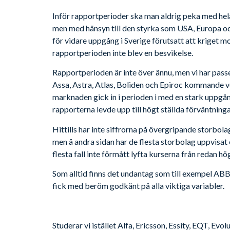
Inför rapportperioder ska man aldrig peka med hel
men med hänsyn till den styrka som USA, Europa oc
för vidare uppgång i Sverige förutsatt att kriget mo
rapportperioden inte blev en besvikelse.
Rapportperioden är inte över ännu, men vi har pas
Assa, Astra, Atlas, Boliden och Epiroc kommande ve
marknaden gick in i perioden i med en stark uppgån
rapporterna levde upp till högt ställda förväntninga
Hittills har inte siffrorna på övergripande storbol
men å andra sidan har de flesta storbolag uppvisat 
flesta fall inte förmått lyfta kurserna från redan hö
Som alltid finns det undantag som till exempel AB
fick med beröm godkänt på alla viktiga variabler.
Studerar vi istället Alfa, Ericsson, Essity, EQT, Evol