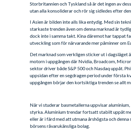
Storbritannien och Tyskland så är det ingen av de
utan alla konsoliderar och rör sig sidledes efter de
I Asien är bilden inte alls lika entydig. Med sin tek
starkaste trenden även om denna marknad är tydlig
dock inte i samma takt. Kina däremot har tappat fa
utveckling som för närvarande mer påminner om E
Det marknad som verkligen sticker ut i dagsläget 
motorn i uppgången där Nvidia, Broadcom, Micron, 
sektor driver både S&P 500 och Nasdaq uppåt. Phi
uppsidan efter en segdragen period under första kv
uppgången börjar den kortsiktiga trenden se allt m
När vi studerar basmetallerna uppvisar aluminium, b
styrka. Aluminium trendar fortsatt stabilt uppåt m
eller är i färd med att utmana årshögsta och denna 
börsens råvarukänsliga bolag.