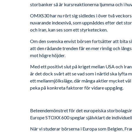
storbanker så är kursreaktionerna ljumma och i huv
OMXS30 har nu rört sig sidledes i över två veckors 
nuvarande indexnivå, som uppnåddes efter det stor
och Iran, kan ses som ett styrketecken.
Om den svenska envist börsen fortsätter att bita s
att den rådande trenden får en mer rimlig och långs
mot högre höjder.
Med ett positivt slut på kriget mellan USA och Ira
är det dock svårt att se vad som i närtid ska lyft
ett mellanmjölksläge, där många aktier mycket väl k
peka på konkreta faktorer för vidare uppgång.
Beteendemönstret för det europeiska storbolags
Europe STOXX 600 speglar självklart de individuel
När vi studerar börserna i Europa som Belgien, Fran