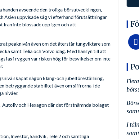
a handen avseende den troliga börsutvecklingen,
h Asien uppvisade såg vi efterhand förutsättningar
Fö
t Iran inte blossade upp igen och att
serat peaknivån även om det återstår tungviktare som
cka samt Telia och Volvo idag. Med hänsyn till att
gsfas i ryggen var risken hög för besvikelser om inte
Po
r.
agsnivå skapat någon klang-och jubelföreställning,
Flera
en betryggande stabilitet även om siffrorna i de
börs
ga nivåer.
Börs
B, Autoliv och Hexagon där det förstnämnda bolaget
somm
I tå
somm
ution, Investor, Sandvik, Tele 2 och samtliga