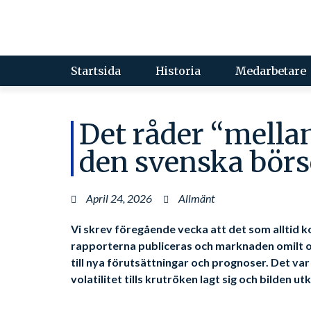
Startsida
Historia
Medarbetare
Det råder “mella
den svenska bör
April 24, 2026
Allmänt
Vi skrev föregående vecka att det som alltid
rapporterna publiceras och marknaden omilt 
till nya förutsättningar och prognoser. Det var
volatilitet tills krutröken lagt sig och bilden utk