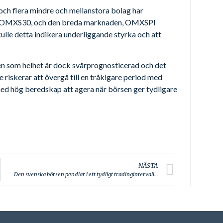
 och flera mindre och mellanstora bolag har
ex, OMXS30, och den breda marknaden, OMXSPI
kulle detta indikera underliggande styrka och att
 som helhet är dock svårprognosticerad och det
 riskerar att övergå till en tråkigare period med
n med hög beredskap att agera när börsen ger tydligare
NÄSTA
Den svenska börsen pendlar i ett tydligt tradingintervall…