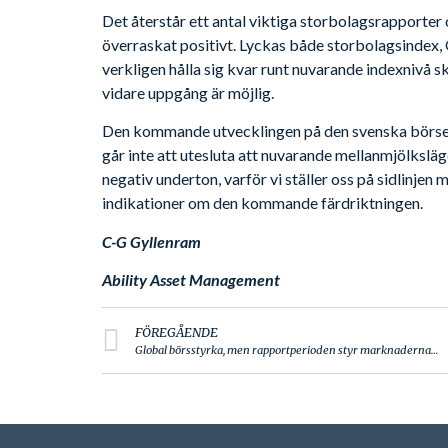
Det återstår ett antal viktiga storbolagsrapporter
överraskat positivt. Lyckas både storbolagsind
verkligen hålla sig kvar runt nuvarande indexnivå s
vidare uppgång är möjlig.
Den kommande utvecklingen på den svenska börsen
går inte att utesluta att nuvarande mellanmjölksläge
negativ underton, varför vi ställer oss på sidlinje
indikationer om den kommande färdriktningen.
C-G Gyllenram
Ability Asset Management
FÖREGÅENDE
Global börsstyrka, men rapportperioden styr marknaderna…