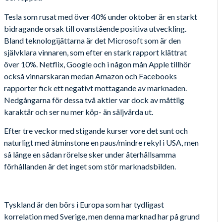
Tesla som rusat med över 40% under oktober är en starkt
bidragande orsak till ovanstående positiva utveckling.
Bland teknologijättarna är det Microsoft som är den
självklara vinnaren, som efter en stark rapport klättrat
över 10%. Netflix, Google och i någon mån Apple tillhör
också vinnarskaran medan Amazon och Facebooks
rapporter fick ett negativt mottagande av marknaden.
Nedgångarna för dessa två aktier var dock av måttlig
karaktär och ser nu mer köp- än säljvärda ut.
Efter tre veckor med stigande kurser vore det sunt och
naturligt med åtminstone en paus/mindre rekyl i USA, men
så länge en sådan rörelse sker under återhållsamma
förhållanden är det inget som stör marknadsbilden.
Tyskland är den börs i Europa som har tydligast
korrelation med Sverige, men denna marknad har på grund