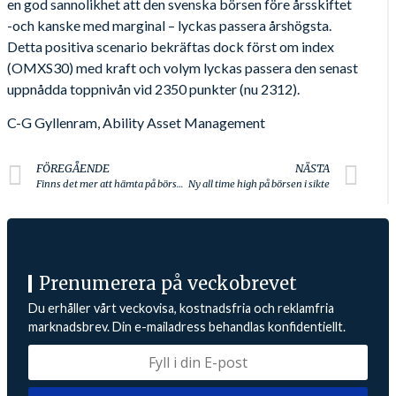
en god sannolikhet att den svenska börsen före årsskiftet
-och kanske med marginal – lyckas passera årshögsta.
Detta positiva scenario bekräftas dock först om index
(OMXS30) med kraft och volym lyckas passera den senast
uppnådda toppnivån vid 2350 punkter (nu 2312).
C-G Gyllenram, Ability Asset Management
FÖREGÅENDE
NÄSTA
Finns det mer att hämta på börsen?!
Ny all time high på börsen i sikte
Prenumerera på veckobrevet
Du erhåller vårt veckovisa, kostnadsfria och reklamfria
marknadsbrev. Din e-mailadress behandlas konfidentiellt.