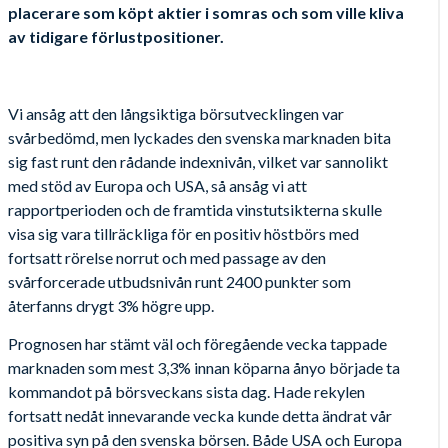
placerare som köpt aktier i somras och som ville kliva
av tidigare förlustpositioner.
Vi ansåg att den långsiktiga börsutvecklingen var
svårbedömd, men lyckades den svenska marknaden bita
sig fast runt den rådande indexnivån, vilket var sannolikt
med stöd av Europa och USA, så ansåg vi att
rapportperioden och de framtida vinstutsikterna skulle
visa sig vara tillräckliga för en positiv höstbörs med
fortsatt rörelse norrut och med passage av den
svårforcerade utbudsnivån runt 2400 punkter som
återfanns drygt 3% högre upp.
Prognosen har stämt väl och föregående vecka tappade
marknaden som mest 3,3% innan köparna ånyo började ta
kommandot på börsveckans sista dag. Hade rekylen
fortsatt nedåt innevarande vecka kunde detta ändrat vår
positiva syn på den svenska börsen. Både USA och Europa