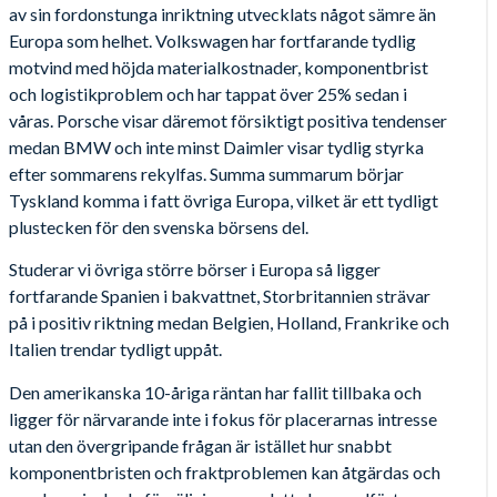
av sin fordonstunga inriktning utvecklats något sämre än
Europa som helhet. Volkswagen har fortfarande tydlig
motvind med höjda materialkostnader, komponentbrist
och logistikproblem och har tappat över 25% sedan i
våras. Porsche visar däremot försiktigt positiva tendenser
medan BMW och inte minst Daimler visar tydlig styrka
efter sommarens rekylfas. Summa summarum börjar
Tyskland komma i fatt övriga Europa, vilket är ett tydligt
plustecken för den svenska börsens del.
Studerar vi övriga större börser i Europa så ligger
fortfarande Spanien i bakvattnet, Storbritannien strävar
på i positiv riktning medan Belgien, Holland, Frankrike och
Italien trendar tydligt uppåt.
Den amerikanska 10-åriga räntan har fallit tillbaka och
ligger för närvarande inte i fokus för placerarnas intresse
utan den övergripande frågan är istället hur snabbt
komponentbristen och fraktproblemen kan åtgärdas och