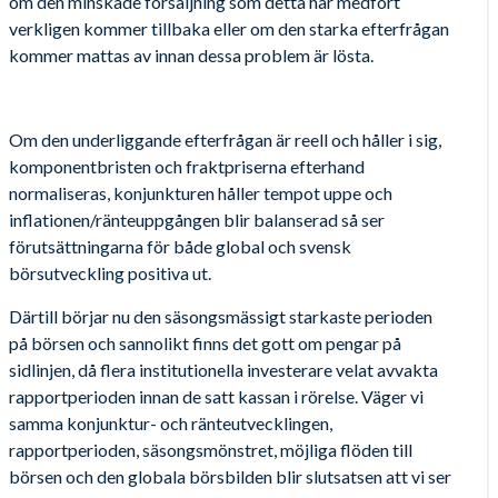
om den minskade försäljning som detta har medfört
verkligen kommer tillbaka eller om den starka efterfrågan
kommer mattas av innan dessa problem är lösta.
Om den underliggande efterfrågan är reell och håller i sig,
komponentbristen och fraktpriserna efterhand
normaliseras, konjunkturen håller tempot uppe och
inflationen/ränteuppgången blir balanserad så ser
förutsättningarna för både global och svensk
börsutveckling positiva ut.
Därtill börjar nu den säsongsmässigt starkaste perioden
på börsen och sannolikt finns det gott om pengar på
sidlinjen, då flera institutionella investerare velat avvakta
rapportperioden innan de satt kassan i rörelse. Väger vi
samma konjunktur- och ränteutvecklingen,
rapportperioden, säsongsmönstret, möjliga flöden till
börsen och den globala börsbilden blir slutsatsen att vi ser