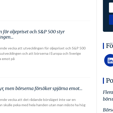
 för oljepriset och S&P 500 styr
lingen…
Fö
ende vecka att utvecklingen för oljepriset och S&P 500
rsutvecklingen och att börserna i Europa och Sverige
a emot på
Po
styr, men börserna försöker spjärna emot…
Flera
börs
ende vecka att det rådande börsläget inte var en
man skulle peka med hela handen utan man måste ha hög
Börs