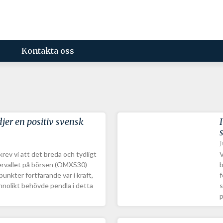
Kontakta oss
djer en positiv svensk
J
rev vi att det breda och tydligt
V
tervallet på börsen (OMXS30)
b
unkter fortfarande var i kraft,
f
nolikt behövde pendla i detta
s
p