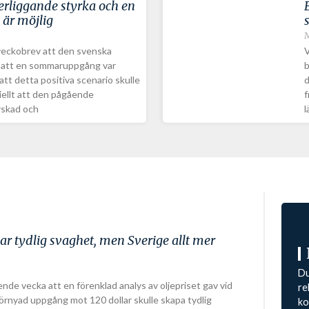
erliggande styrka och en
är möjlig
M
 veckobrev att den svenska
V
en att en sommaruppgång var
b
 att detta positiva scenario skulle
d
tiellt att den pågående
f
rskad och
l
ar tydlig svaghet, men Sverige allt mer
Du
ende vecka att en förenklad analys av oljepriset gav vid
re
örnyad uppgång mot 120 dollar skulle skapa tydlig
ko