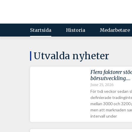
Startsida
Historia
Medarbetare
Utvalda nyheter
Flera faktorer stö
börsutveckling….
June 25, 2026
För två veckor sedan sk
definierade tradingin
mellan 3000 och 3200 p
men att marknaden san
intervall under