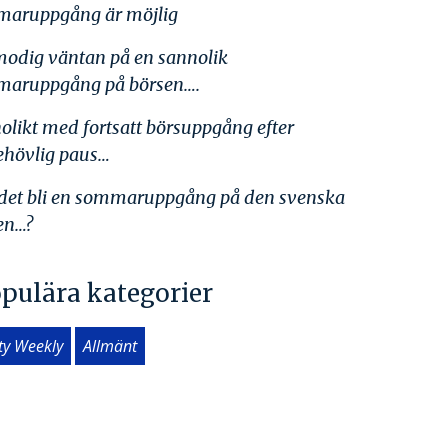
aruppgång är möjlig
lmodig väntan på en sannolik
aruppgång på börsen….
olikt med fortsatt börsuppgång efter
ehövlig paus…
det bli en sommaruppgång på den svenska
en…?
pulära kategorier
ity Weekly
Allmänt