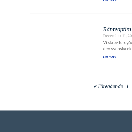
Ränteoptimi
December 11, 2
Vi skrev föregåe
den svenska eko
Läs mer »
« Föregående
1