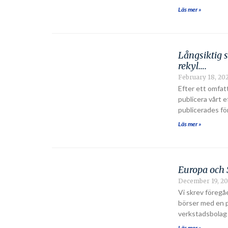
Läs mer »
Långsiktig 
rekyl….
February 18, 20
Efter ett omfat
publicera vårt 
publicerades f
Läs mer »
Europa och 
December 19, 2
Vi skrev föregå
börser med en p
verkstadsbolag
Läs mer »