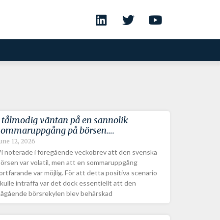
I tålmodig väntan på en sannolik
sommaruppgång på börsen….
une 12, 2026
i noterade i föregående veckobrev att den svenska
örsen var volatil, men att en sommaruppgång
ortfarande var möjlig. För att detta positiva scenario
kulle inträffa var det dock essentiellt att den
ågående börsrekylen blev behärskad