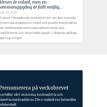
Börsen är volatil, men en
sommaruppgång är fullt möjlig…
ay 29, 2026
i skrev i föregående veckobrev att om den svenska
örsen ska etablera en stabil och positiv trend måste
en dominerade verkstadssektorn börja visa
ramfötterna och driva index uppåt. I rådande globala
äge tog vi inget
Prenumerera på veckobrevet
 erhåller vårt veckovisa, kostnadsfria och
klamfria marknadsbrev. Din e-mailadress behandlas
nfidentiellt.