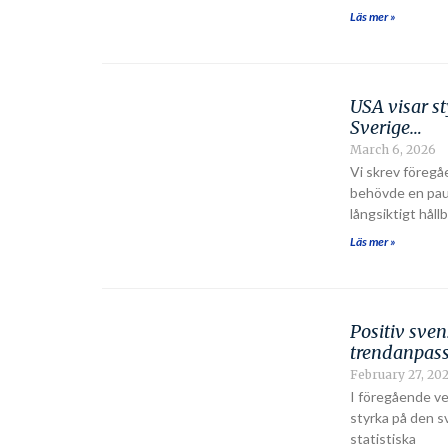
Läs mer »
USA visar st
Sverige…
March 6, 2026
Vi skrev föreg
behövde en paus
långsiktigt håll
Läs mer »
Positiv sven
trendanpas
February 27, 20
I föregående vec
styrka på den s
statistiska