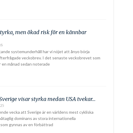
styrka, men ökad risk för en kännbar
26
tande systemunderhåll har vi nöjet att ånyo börja
efterfrågade veckobrev. I det senaste veckobrevet som
ör en månad sedan noterade
Sverige visar styrka medan USA tvekar…
025
ende vecka att Sverige är en världens mest cykliska
åtaglig dominans av stora internationella
 som gynnas av en förbättrad