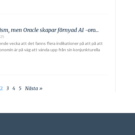
sm, men Oracle skapar förnyad AI -oro…
025
nde vecka att det fanns flera indikationer på att på att
nomin är på väg att vända upp från sin konjunkturella
2
3
4
5
Nästa »