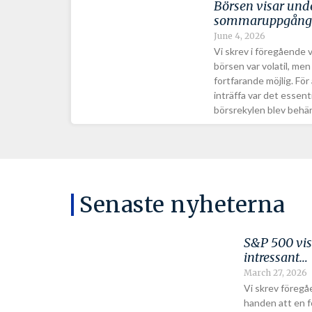
Börsen visar und
sommaruppgång 
June 4, 2026
Vi skrev i föregående
börsen var volatil, m
fortfarande möjlig. För
inträffa var det essen
börsrekylen blev behä
Senaste nyheterna
S&P 500 vis
intressant…
March 27, 2026
Vi skrev föregå
handen att en f