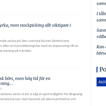
somm
I tå
somm
yrka, men stockpicking allt viktigare i
Sann
välb
ående vecka att den svenska börsen åtminstone
 eller en konsolideringsfas med en anpassning till en
Kan 
bar lutning på trenden.
börs
Po
sk börs, men hög tid för en
Abil
sning….
26
kobrev skrev vi att vi såg en god möjlighet för långvarig
venska börsen, men baserat på våra kvantitativa och